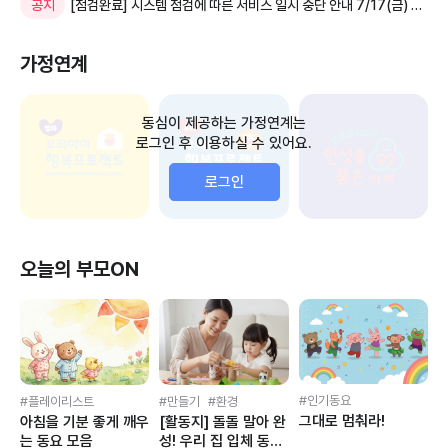
[점검완료] 시스템 점검에 따른 서비스 일시 중단 안내 7/17(금) 00시
공지
가정연계
동심이 제공하는 가정연계는
로그인 후 이용하실 수 있어요.
로그인
오늘의 부모ON
인기동요
플레이리스트
만들기
환경
그대로 멈춰라!
아침을 기분 좋게 깨우
[활동지] 돌돌 말아 완
는 동요 모음
성! 우리 집 입체 동물