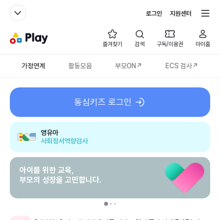
패밀리사이트
전체서비스
로그인
지원센터
가정연계
즐겨찾기
검색
구독/이용권
마이홈
가정연계
활동모음
부모ON↗
ECS 검사↗
동심키즈 로그인
영유아
사회정서역량검사
아이를 위한 교육,
부모의 성장을 고민합니다.