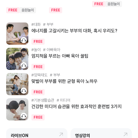
원 만들기
FREE
음원놀이
FREE
음원놀이
FREE
#대화
# 부부
에너지를 고갈시키는 부부의 대화, 혹시 우리도?
FREE
#놀이
# 아빠육아
엄지척을 부르는 아빠 육아 꿀팁
FREE
#양육태도
# 부부
맞벌이 부부를 위한 균형 육아 노하우
FREE
#기본생활습관
# 미디어
건강한 미디어 습관을 위한 효과적인 훈련법 3가지
FREE
라이브ON
영상강의