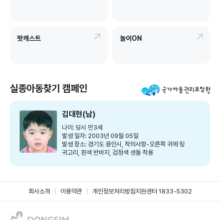
팟캐스트
놀이ON
실종아동찾기 캠페인
김대현(남)
나이: 당시 만3세
발생 일자: 2003년 09월 05일
발생 장소: 경기도 용인시, 착의사항-오른쪽 귀에 링
귀고리, 흰색 반바지, 검정색 샌들 착용
회사소개
이용약관
개인정보처리방침
지원센터 1833-5302